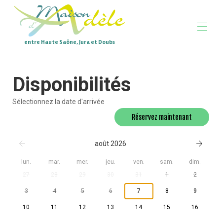
entre Haute Saône, Jura et Doubs
Accueil
Disponibilités
Vue d'ensemble
Plan
Galerie
Sélectionnez la date d'arrivée
Conditions
Réservez maintenant
Disponibilités
Avis
Contact
août 2026
lun.
mar.
mer.
jeu.
ven.
sam.
dim.
27
28
29
30
31
1
2
3
4
5
6
7
8
9
10
11
12
13
14
15
16