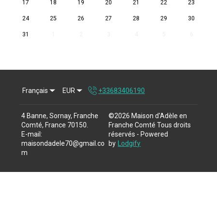
17
18
19
20
21
22
23
24
25
26
27
28
29
30
31
1
2
3
4
5
6
Français
EUR
+33683406190
4 Banne, Sornay, Franche
©
2026
Maison d'Adèle en
Comté, France 70150
.
Franche Comté
Tous droits
E-mail
:
réservés
- Powered
maisondadele70@gmail.co
by
Lodgify
m
+33683406190